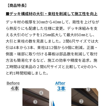
【商品特長】
■デッキ構成材の大引・束柱を削減して施工性を向上
デッキ材の板厚を30㎜から40㎜して、剛性を上げなが
ら熱反りにも配慮した仕様に変更。デッキ床組みを支
える大引のピッチを125㎜拡大して最大850㎜とし、
大引と束柱の数を見直しました。2間6尺サイズでは大
引は4本から3本、束柱は12個から9個に削減。正面・
側面・端部に取り付ける幕板は部品数を削減して取付
方法も簡易化するなど、施工の効率や精度を追求。施
工時間は従来品の２間6尺サイズと比較して4分の3へ
と約1時間短縮しました。