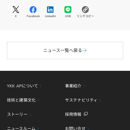
S
S
S
S
コ
N
N
N
N
ピ
X
Facebook
LinkedIn
LINE
リンクコピー
S
S
S
S
ー
リ
リ
リ
リ
す
ン
ン
ン
ン
る
ク
ク
ク
ク
X
F
L
L
a
i
I
c
ニュース一覧へ戻る
n
N
e
k
E
b
e
o
d
o
I
k
n
YKK APについて
事業紹介
技術と建築文化
サステナビリティ
ストーリー
採用情報
ニュースルーム
お問い合せ