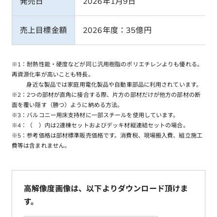
発売日
2026年1月9日
売上目標金額
2026年度：35億円
※1：耐熱性能・硬度などが同じ汎用樹脂のポリエチレンよりも優れる。
再資源化率が高いことも特長。
身近な製品では家庭用電化製品や自動車部品に利用されています。
※2：2つの部材が直角に接合する際、片方の部材だけが他方の部材の断
面を覆い隠す（勝つ）ように納める方法。
※3：バルコニー用床支持材に一部スチールを使用しています。
※4：（ ）内は2連棟セットおよびデッキ材縦連結セットの場合。
※5：参考価格は部材標準販売価格です。消費税、現場搬入費、組立施工
費等は含まれません。
高解像度画像は、以下よりダウンロード頂けま
す。