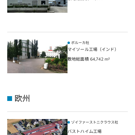
ボルーカ社
マイソール工場
（インド）
敷地総面積 64,742 m²
欧州
ゾイファーストニクラウス社
バストハイム工場