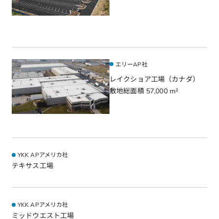
エリーAP社
レイクショア工場
（カナダ）
敷地総面積 57,000 m²
YKK APアメリカ社
テキサス工場
YKK APアメリカ社
ミッドウエスト工場