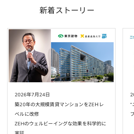
新着ストーリー
2026年7月24日
2
築20年の大規模賃貸マンションをZEＨレ
ベルに改修
ZEHのウェルビーイングな効果を科学的に
実証