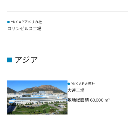
YKK APアメリカ社
ロサンゼルス工場
アジア
YKK AP大連社
大連工場
敷地総面積 60,000 m²