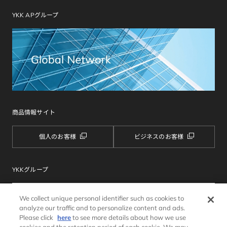
YKK APグループ
商品情報サイト
個人のお客様
ビジネスのお客様
YKKグループ
We collect unique personal identifier such as cookies to
analyze our traffic and to personalize content and ads.
Please click
here
to see more details about how we use