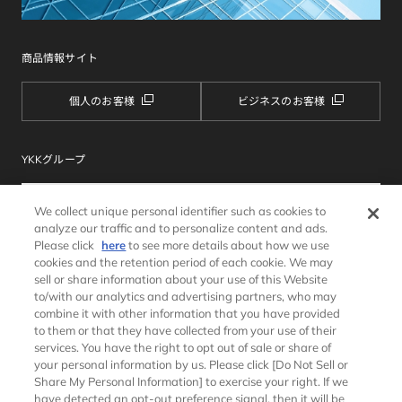
商品情報サイト
個人のお客様
ビジネスのお客様
YKKグループ
We collect unique personal identifier such as cookies to
analyze our traffic and to personalize content and ads.
Please click
here
to see more details about how we use
cookies and the retention period of each cookie. We may
sell or share information about your use of this Website
to/with our analytics and advertising partners, who may
combine it with other information that you have provided
サイトマップ
ウェブサイトのご利用条件
to them or that they have collected from your use of their
個人情報保護方針
クッキーポリシー
services. You have the right to opt out of sale or share of
ソーシャルメディアポリシー
推奨環境
your personal information by us. Please click [Do Not Sell or
Share My Personal Information] to exercise your right. If we
have detected an opt-out preference signal, then it will be