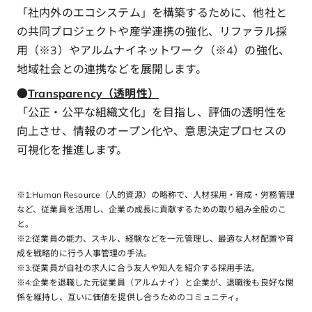
「社内外のエコシステム」を構築するために、他社と
の共同プロジェクトや産学連携の強化、リファラル採
用（※3）やアルムナイネットワーク（※4）の強化、
地域社会との連携などを展開します。
●
Transparency（透明性）
「公正・公平な組織文化」を目指し、評価の透明性を
向上させ、情報のオープン化や、意思決定プロセスの
可視化を推進します。
※1:Human Resource（人的資源）の略称で、人材採用・育成・労務管理
など、従業員を活用し、企業の成長に貢献するための取り組み全般のこ
と。
※2:従業員の能力、スキル、経験などを一元管理し、最適な人材配置や育
成を戦略的に行う人事管理の手法。
※3:従業員が自社の求人に合う友人や知人を紹介する採用手法。
※4:企業を退職した元従業員（アルムナイ）と企業が、退職後も良好な関
係を維持し、互いに価値を提供し合うためのコミュニティ。