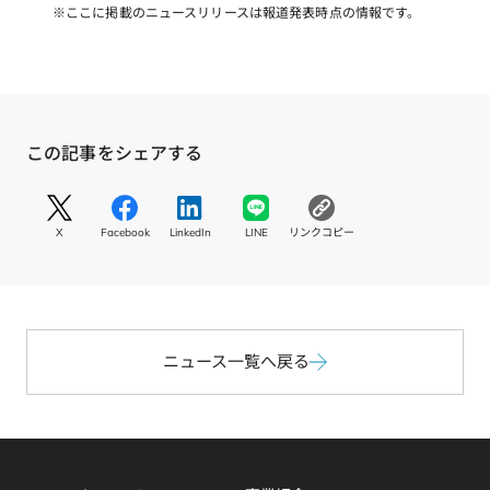
※ここに掲載のニュースリリースは報道発表時点の情報です。
この記事をシェアする
S
S
S
S
コ
N
N
N
N
ピ
X
Facebook
LinkedIn
LINE
リンクコピー
S
S
S
S
ー
リ
リ
リ
リ
す
ン
ン
ン
ン
る
ク
ク
ク
ク
X
F
L
L
a
i
I
c
ニュース一覧へ戻る
n
N
e
k
E
b
e
o
d
o
I
k
n