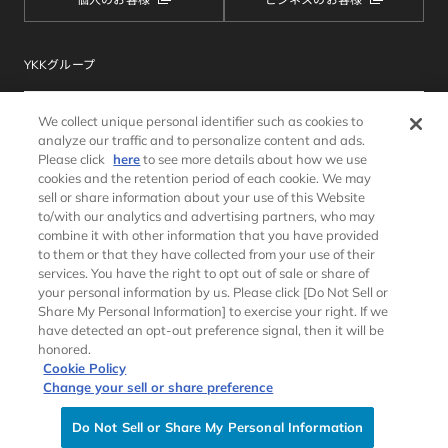
YKKグループ
We collect unique personal identifier such as cookies to
analyze our traffic and to personalize content and ads.
Please click
here
to see more details about how we use
cookies and the retention period of each cookie. We may
sell or share information about your use of this Website
to/with our analytics and advertising partners, who may
combine it with other information that you have provided
サイトマップ
ウェブサイトのご利用条件
to them or that they have collected from your use of their
個人情報保護方針
クッキーポリシー
services. You have the right to opt out of sale or share of
ソーシャルメディアポリシー
推奨環境
your personal information by us. Please click [Do Not Sell or
Share My Personal Information] to exercise your right. If we
have detected an opt-out preference signal, then it will be
honored.
Cookie Policy
Change your sell or share preference
Copyright © YKK AP Global Website All rights reserved.
Do Not Sell or Share My Personal Information