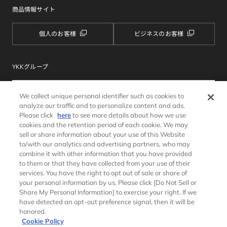
商品情報サイト
個人のお客様
ビジネスのお客様
YKKグループ
We collect unique personal identifier such as cookies to
analyze our traffic and to personalize content and ads.
Please click
here
to see more details about how we use
cookies and the retention period of each cookie. We may
sell or share information about your use of this Website
to/with our analytics and advertising partners, who may
combine it with other information that you have provided
サイトマップ
ウェブサイトのご利用条件
to them or that they have collected from your use of their
個人情報保護方針
クッキーポリシー
services. You have the right to opt out of sale or share of
ソーシャルメディアポリシー
推奨環境
your personal information by us. Please click [Do Not Sell or
Share My Personal Information] to exercise your right. If we
have detected an opt-out preference signal, then it will be
honored.
Cookie Policy