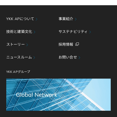
o
d
o
I
k
n
YKK APについて
事業紹介
技術と建築文化
サステナビリティ
ストーリー
採用情報
ニュースルーム
お問い合せ
YKK APグループ