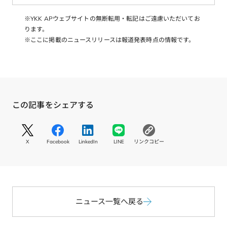
※YKK APウェブサイトの無断転用・転記はご遠慮いただいてお
ります。
※ここに掲載のニュースリリースは報道発表時点の情報です。
この記事をシェアする
S
S
S
S
コ
N
N
N
N
ピ
X
Facebook
LinkedIn
LINE
リンクコピー
S
S
S
S
ー
リ
リ
リ
リ
す
ン
ン
ン
ン
る
ク
ク
ク
ク
X
F
L
L
a
i
I
c
ニュース一覧へ戻る
n
N
e
k
E
b
e