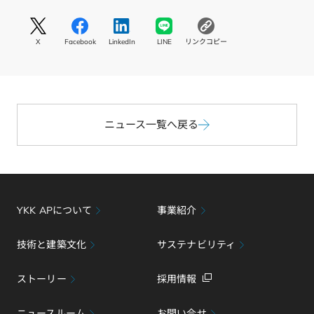
S
S
S
S
コ
N
N
N
N
ピ
X
Facebook
LinkedIn
LINE
リンクコピー
S
S
S
S
ー
リ
リ
リ
リ
す
ン
ン
ン
ン
る
ク
ク
ク
ク
X
F
L
L
a
i
I
c
ニュース一覧へ戻る
n
N
e
k
E
b
e
o
d
o
I
k
n
YKK APについて
事業紹介
技術と建築文化
サステナビリティ
ストーリー
採用情報
ニュースルーム
お問い合せ