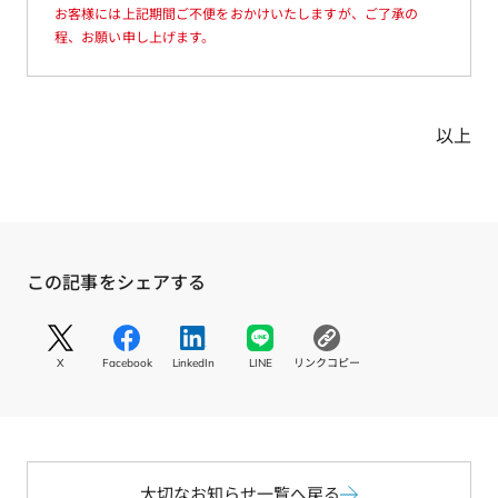
お客様には上記期間ご不便をおかけいたしますが、ご了承の
程、お願い申し上げます。
以上
この記事をシェアする
S
S
S
S
コ
N
N
N
N
ピ
X
Facebook
LinkedIn
LINE
リンクコピー
S
S
S
S
ー
リ
リ
リ
リ
す
ン
ン
ン
ン
る
ク
ク
ク
ク
X
F
L
L
a
i
I
c
大切なお知らせ一覧へ戻る
n
N