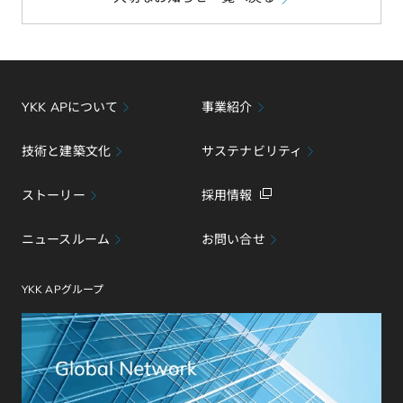
e
k
E
b
e
o
d
o
I
k
n
YKK APについて
事業紹介
技術と建築文化
サステナビリティ
ストーリー
採用情報
ニュースルーム
お問い合せ
YKK APグループ