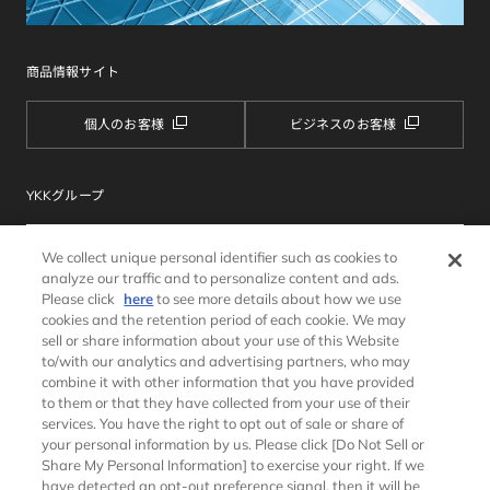
商品情報サイト
個人のお客様
ビジネスのお客様
YKKグループ
We collect unique personal identifier such as cookies to
analyze our traffic and to personalize content and ads.
Please click
here
to see more details about how we use
cookies and the retention period of each cookie. We may
sell or share information about your use of this Website
to/with our analytics and advertising partners, who may
combine it with other information that you have provided
サイトマップ
ウェブサイトのご利用条件
to them or that they have collected from your use of their
個人情報保護方針
クッキーポリシー
services. You have the right to opt out of sale or share of
ソーシャルメディアポリシー
推奨環境
your personal information by us. Please click [Do Not Sell or
Share My Personal Information] to exercise your right. If we
have detected an opt-out preference signal, then it will be