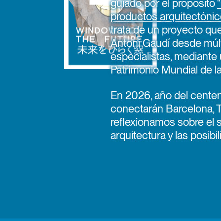
guiado por el propósito
productos arquitectónic
trata de un proyecto qu
Antoni Gaudí desde múlt
especialistas, mediante 
Patrimonio Mundial de
En 2026, año del centen
conectarán Barcelona, 
reflexionamos sobre el s
arquitectura y las posib