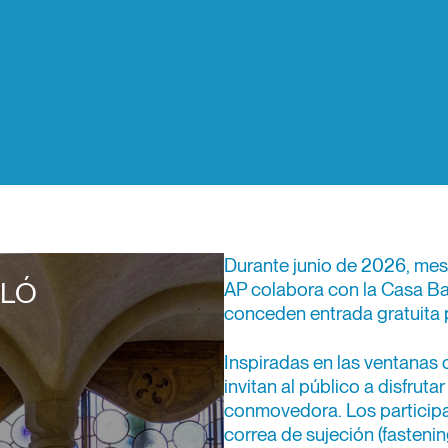
Durante junio de 2026, mes 
LLÓ
AP colabora con la Casa Bat
conceden entrada gratuita 
Inspiradas en las ventanas 
invitan al público a disfrut
conmovedora. Los particip
correa de sujeción (fastenin