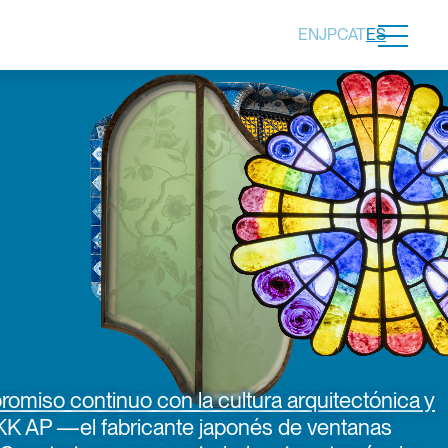
メニュー
EN
JP
CAT
ES
NES
Libro
N
& Vídeo documental
omiso continuo con la cultura arquitectónica y
YKK AP —el fabricante japonés de ventanas