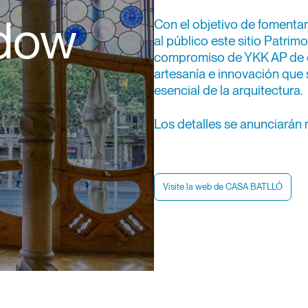
dow
Con el objetivo de fomentar
al público este sitio Patrimo
compromiso de YKK AP de co
artesanía e innovación que 
esencial de la arquitectura.
Los detalles se anunciarán 
Visite la web de CASA BATLLÓ