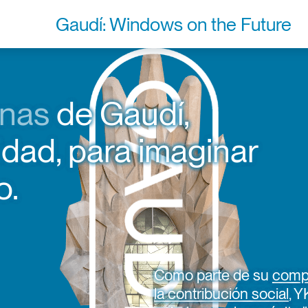
Gaudí: Windows on the Future
MAPA DE
EXPOSICIO
S OBRAS DE
EN JAPÓ
GAUDÍ
anas
de Gaudí,
idad, para imaginar
o.
Como parte de su
compr
la contribución social
, 