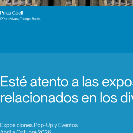
Palau Güell
Palau Güell
©Pere Vivas / Triangle Books
©Pere Vivas / Triangle Books
Esté atento a las exp
relacionados en los di
Exposiciones Pop-Up y Eventos
Abril a Octubre 2026