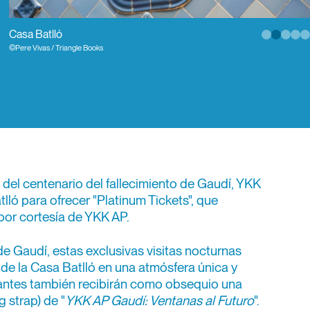
Casa Batlló
Casa Vicens
©Pere Vivas / Triangle Books
©Pere Vivas / Triangle Books
del centenario del fallecimiento de Gaudí, YKK
lló para ofrecer "Platinum Tickets", que
por cortesía de YKK AP.
de Gaudí, estas exclusivas visitas nocturnas
ar de la Casa Batlló en una atmósfera única y
antes también recibirán como obsequio una
g strap) de "
YKK AP Gaudí: Ventanas al Futuro
".