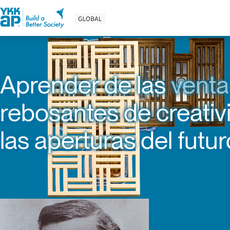
グローバルナビゲーション
EXPOSICIONES
LA
EN ESPAÑA
Aprender de las
vent
rebosantes de creativ
las aperturas del futur