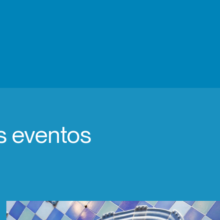
os eventos
!