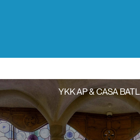
YKK AP
& CASA BAT