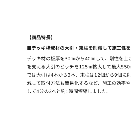
【商品特長】
■デッキ構成材の大引・束柱を削減して施工性を
デッキ材の板厚を30㎜から40㎜して、剛性を
を支える大引のピッチを125㎜拡大して最大85
では大引は4本から3本、束柱は12個から9個
減して取付方法も簡易化するなど、施工の効率や
して4分の3へと約1時間短縮しました。