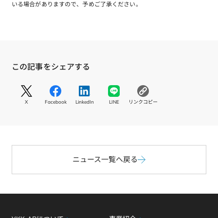
いる場合がありますので、予めご了承ください。
この記事をシェアする
S
S
S
S
コ
N
N
N
N
ピ
X
Facebook
LinkedIn
LINE
リンクコピー
S
S
S
S
ー
リ
リ
リ
リ
す
ン
ン
ン
ン
る
ク
ク
ク
ク
X
F
L
L
a
i
I
c
ニュース一覧へ戻る
n
N
e
k
E
b
e
o
d
o
I
k
n