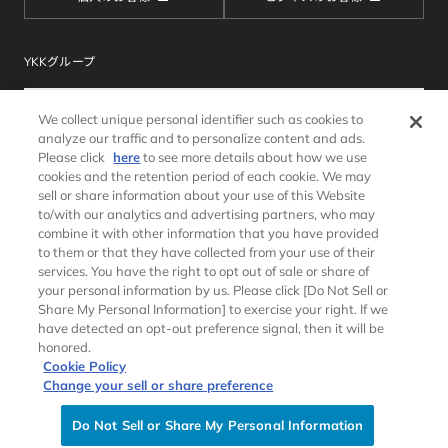
YKKグループ
We collect unique personal identifier such as cookies to
analyze our traffic and to personalize content and ads.
Please click
here
to see more details about how we use
cookies and the retention period of each cookie. We may
sell or share information about your use of this Website
to/with our analytics and advertising partners, who may
combine it with other information that you have provided
サイトマップ
ウェブサイトのご利用条件
to them or that they have collected from your use of their
個人情報保護方針
クッキーポリシー
services. You have the right to opt out of sale or share of
ソーシャルメディアポリシー
推奨環境
your personal information by us. Please click [Do Not Sell or
Share My Personal Information] to exercise your right. If we
have detected an opt-out preference signal, then it will be
honored.
Cookie Policy
Change your sell or share preference
Copyright © YKK AP Global Website All rights reserved.
Do Not Sell or Share My Personal Information