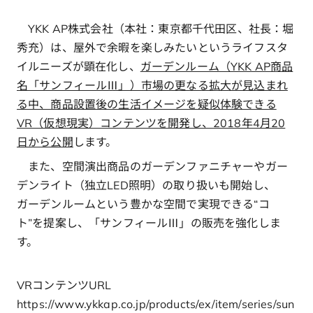
YKK AP株式会社（本社：東京都千代田区、社長：堀
秀充）は、屋外で余暇を楽しみたいというライフスタ
イルニーズが顕在化し、
ガーデンルーム（YKK AP商品
名「サンフィールⅢ」）市場の更なる拡大が見込まれ
る中、商品設置後の生活イメージを疑似体験できる
VR（仮想現実）コンテンツを開発し、2018年4月20
日から公開
します。
また、空間演出商品のガーデンファニチャーやガー
デンライト（独立LED照明）の取り扱いも開始し、
ガーデンルームという豊かな空間で実現できる“コ
ト”を提案し、「サンフィールⅢ」の販売を強化しま
す。
VRコンテンツURL
https://www.ykkap.co.jp/products/ex/item/series/sun